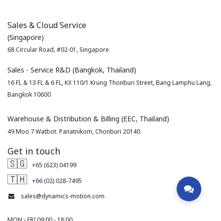
Sales & Cloud Service
(Singapore)
68 Circular Road, #02-01, Singapore
Sales - Service R&D (Bangkok, Thailand)
16 FL & 13 FL & 6 FL, KX 110/1 Krung Thonburi Street, Bang Lamphu Lang,
Bangkok 10600
Warehouse & Distribution & Billing (EEC, Thailand)
49 Moo 7 Watbot. Panatnikom, Chonburi 20140
Get in touch
🇸🇬
+65 (623) 04199
🇹🇭
+66 (02) 028-7495
sales@dynamics-motion.com
MON - FRI 09:00 - 18:00