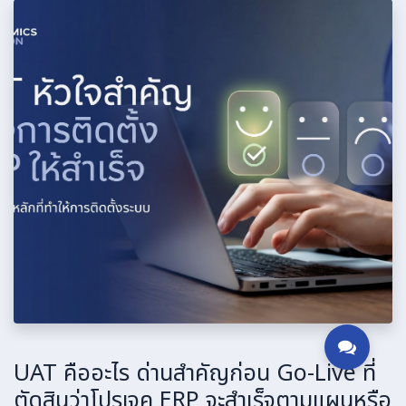
UAT คืออะไร ด่านสำคัญก่อน Go-Live ที่
ตัดสินว่าโปรเจค ERP จะสำเร็จตามแผนหรือ