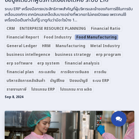
ระบบ ERP เครื่องมือทรงประสิทธิภาพสำคัญที่ผู้บริหารและเจ้าของกิจการใช้ในการขับ
เคลื่อนองค์กร เทคนิคและเคล็ดลับบางอย่างที่พวกเขาไม่เคยเปิดเผย เพราะคนใช้
เครื่องมือเป็นเท่านั้นที่รู้ มาดูกันว่ามีอะไรบ้าง 1...
CRM
ENTERPRISE RESOURCE PLANNING
Financial Ratio
Financial Report
Food Industry
Food Manufacturing
General Ledger
HRM
Manufacturing
Metal Industry
business intellegence
business strategy
erp program
erp software
erp system
financial analysis
financial plan
กระแสเงิน
การจัดการเงินสด
การเงิน
บริหารจัดการคลังสินค้า
บัญชีไทย
ปิดงบบัญชี
ระบบ ERP
รายงานภาษี
โปรแกรม ERP
โปรแกรม การ ผลิต
Sep 8, 2024