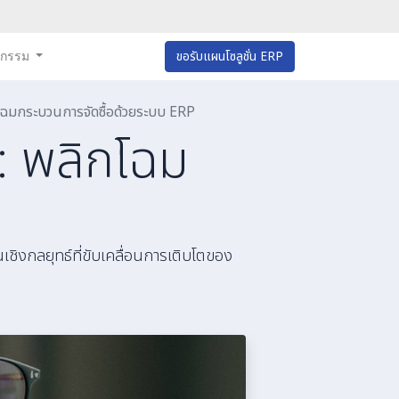
หกรรม
ขอรับแผนโซลูชั่น ERP
กโฉมกระบวนการจัดซื้อด้วยระบบ ERP
จ: พลิกโฉม
นเชิงกลยุทธ์ที่ขับเคลื่อนการเติบโตของ